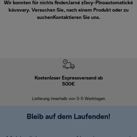
Wir konnten für nichts findenJarné zľavy-Plnoautomatické
kávovary. Versuchen Sie, nach einem Produkt oder zu
suchen
Kontaktieren Sie uns
.
Kostenloser Expressversand ab
Kostenl
500€
30 Ta
Lieferung innerhalb von 3-5 Werktagen
Bleib auf dem Laufenden!