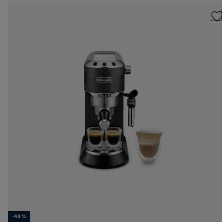
-43 %