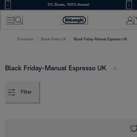
Skip
0% Zinsen, 100% Aroma!
to
Content
Erklärung
zur
Zugänglichkeit
Promotion
Black Friday UK
Black Friday-Manual Espresso UK
Black Friday-Manual Espresso UK
Filter