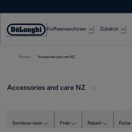
Skip
to
Content
Kaffeemaschinen
Zubehör
Erklärung
zur
Zugänglichkeit
Promos
Accessories and care NZ
Accessories and care NZ
Sortieren nach
Preis
Rabatt
Farbe