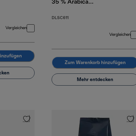
35 % Arabica
65 % Robusta, 1 kg
DLSC611
Vergleichen
Vergleichen
inzufügen
Zum Warenkorb hinzufügen
cken
Mehr entdecken