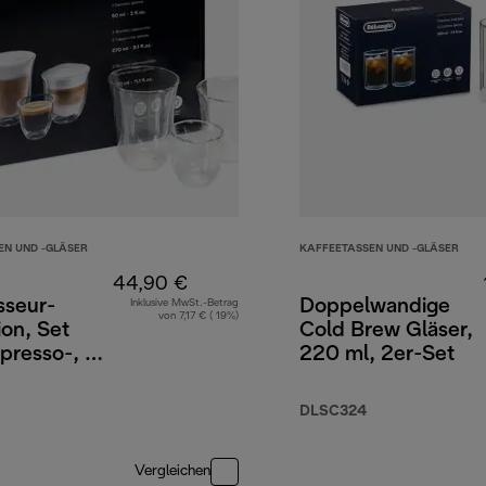
EN UND -GLÄSER
KAFFEETASSEN UND -GLÄSER
44,90 €
sseur-
Doppelwandige
Inklusive MwSt.-Betrag
von 7,17 € ( 19%)
ion, Set
Cold Brew Gläser,
presso-, 2
220 ml, 2er-Set
cino- und
e Macchiato
DLSC324
lwandige
Vergleichen