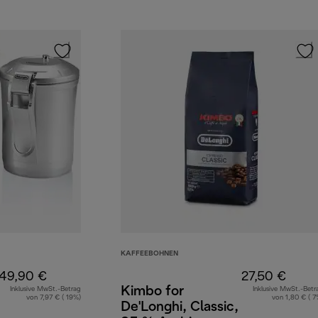
KAFFEEBOHNEN
49,90 €
27,50 €
Kimbo for
Inklusive MwSt.-Betrag
Inklusive MwSt.-Betr
von 7,97 € ( 19%)
von 1,80 € ( 7
De'Longhi, Classic,