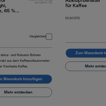
for
Abklopfbehälter
von 1,83 € ( 7%)
hi,
für Kaffee
e, 65 %
a 35 %
DLSC072
, 1 kg
Vergleichen
Zum Warenkorb h
rabica- und Robusta-Bohnen
irekt aus dem Kaffeevollautomaten
Mehr entde
er frischeste Kaffee
m Warenkorb hinzufügen
Mehr entdecken