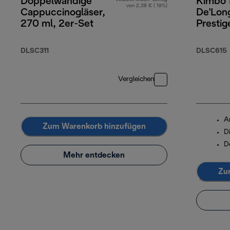
Doppelwandige
Kimbo 
von 2,38 € ( 19%)
Cappuccinogläser,
De'Long
270 ml, 2er-Set
Prestig
Arabic
Robusta
DLSC311
DLSC615
Vergleichen
A
Zum Warenkorb hinzufügen
D
D
Mehr entdecken
Zu