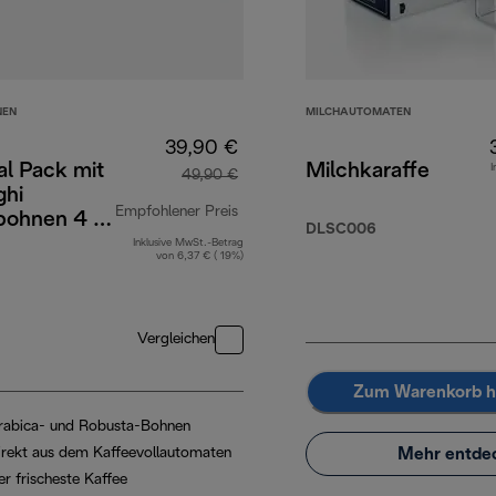
NEN
MILCHAUTOMATEN
39,90 €
al Pack mit
Milchkaraffe
I
49,90 €
ghi
Empfohlener Preis
bohnen 4 x
DLSC006
 2
Inklusive MwSt.-Betrag
Originalpreis 49,90 €
von 6,37 € ( 19%)
cino-
n und
ilter
Vergleichen
Zum Warenkorb h
rabica- und Robusta-Bohnen
Mehr entde
irekt aus dem Kaffeevollautomaten
er frischeste Kaffee