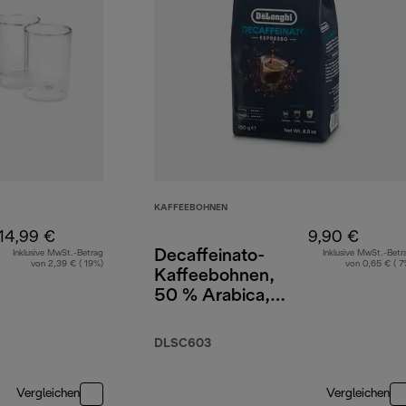
KAFFEEBOHNEN
14,99 €
9,90 €
Decaffeinato-
Inklusive MwSt.-Betrag
Inklusive MwSt.-Betr
von 2,39 € ( 19%)
von 0,65 € ( 7
Kaffeebohnen,
50 % Arabica,
50 % Robusta,
250 g
DLSC603
Vergleichen
Vergleichen