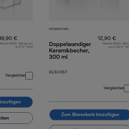
REISEBECHER
39,90 €
12,90 €
Doppelwandiger
nklusive MwSt.-Betrag von
Inklusive MwSt.-Betr
6,37 € ( 19%)
von 2,06 € ( 19
Keramikbecher,
300 ml
DLSC057
Vergleichen
Vergleichen
inzufügen
Zum Warenkorb hinzufügen
cken