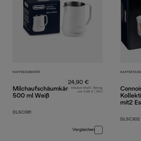
KAFFEEZUBEHÖR
KAFFEETASS
24,90 €
Milchaufschäumkännchen
Connoi
Inklusive MwSt.-Betrag
von 3,98 € ( 19%)
500 ml Weiß
Kollekt
mit2 Es
Cappuc
DLSC081
2 Latt
DLSC302
(Doppe
Vergleichen
Gläser)