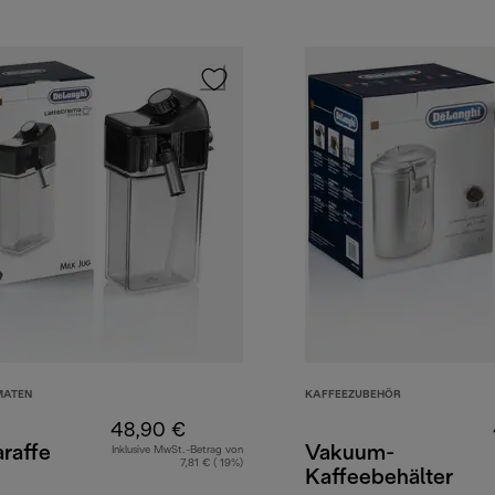
MATEN
KAFFEEZUBEHÖR
48,90 €
raffe
Vakuum-
Inklusive MwSt.-Betrag von
7,81 € ( 19%)
Kaffeebehälter