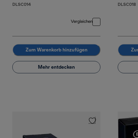
DLSC014
DLSC018
Vergleichen
Zum Warenkorb hinzufügen
Zu
Mehr entdecken