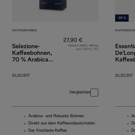
-20 %
KAFFEEBOHNEN
KAFFEEBOH
27,90 €
Selezione-
Essenti
Inklusive MwSt.-Betrag
von 1,83 € ( 7%)
Kaffeebohnen,
De'Lon
70 % Arabica
Kaffee
30 % Robusta, 1 kg
250 g,
Cappuc
DLSC617
DLSC317
Gläser
Wasserf
Vergleichen
Arabica- und Robusta-Bohnen
A
Direkt aus dem Kaffeevollautomaten
D
Der frischeste Kaffee
D