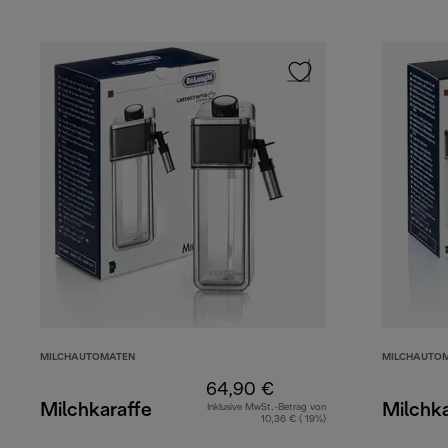
MILCHAUTOMATEN
MILCHAUTO
64,90 €
Milchkaraffe
Milchka
Inklusive MwSt.-Betrag von
10,36 € ( 19%)