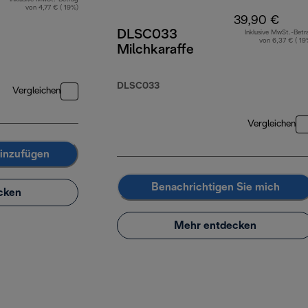
von 4,77 € ( 19%)
39,90 €
DLSC033
Inklusive MwSt.-Betr
von 6,37 € ( 19
Milchkaraffe
DLSC033
Vergleichen
Vergleichen
inzufügen
Benachrichtigen Sie mich
cken
Mehr entdecken