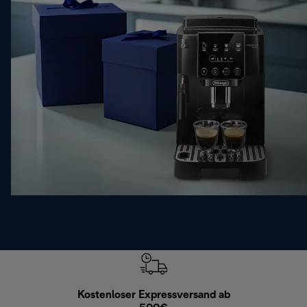
Kostenloser Expressversand ab
Kostenl