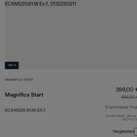
-20 %
MAGNIFICA START
399,00 
Magnifica Start
499,90 
Empfohlener Pre
ECAM220.61.W EX:1
Inklusive MwSt.-Betrag
63,71 € ( 
Vergleichen