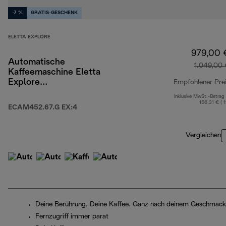
-7 %
GRATIS-GESCHENK
ELETTA EXPLORE
979,00 
Automatische
1.049,00 
Kaffeemaschine Eletta
Explore
Empfohlener Pre
ECAM452.67.G EX:4
Inklusive MwSt.-Betrag
156,31 € ( 
ECAM452.67.G EX:4
Vergleichen
Deine Berührung. Deine Kaffee. Ganz nach deinem Geschmack
Fernzugriff immer parat