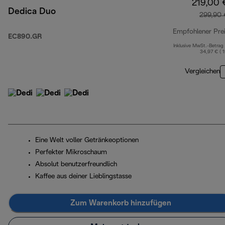
219,00 
Dedica Duo
299,90 
Empfohlener Pre
EC890.GR
Inklusive MwSt.-Betrag
34,97 € ( 
Vergleichen
Eine Welt voller Getränkeoptionen
Perfekter Mikroschaum
Absolut benutzerfreundlich
Kaffee aus deiner Lieblingstasse
Zum Warenkorb hinzufügen