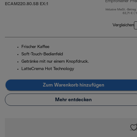
Empfohlener Pre
ECAM220.80.SB EX:1
Inklusive MwSt.-Betrag
63,71 € ( 
Vergleichen
Frischer Kaffee
Soft-Touch-Bedienfeld
Getränke mit nur einem Knopfdruck.
LatteCrema Hot Technology
Zum Warenkorb hinzufügen
Mehr entdecken