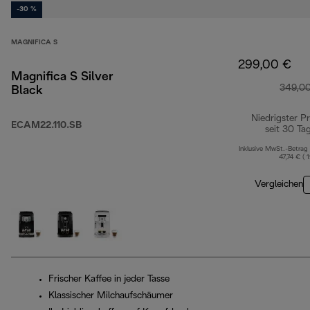
-30 %
MAGNIFICA S
299,00 €
Magnifica S Silver
349,0
Black
Niedrigster Pr
ECAM22.110.SB
seit 30 Ta
Inklusive MwSt.-Betrag
47,74 € ( 
Vergleichen
Frischer Kaffee in jeder Tasse
Klassischer Milchaufschäumer