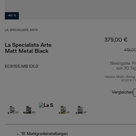
-40 %
LA SPECIALISTA ARTE
379,00 €
La Specialista Arte
419,0
Matt Metal Black
Niedrigster Pr
EC9155.MB EX:2
seit 30 Ta
Inklusive MwSt.-Betrag
60,51 € ( 
Vergleichen
15 Mahlgradeinstellungen