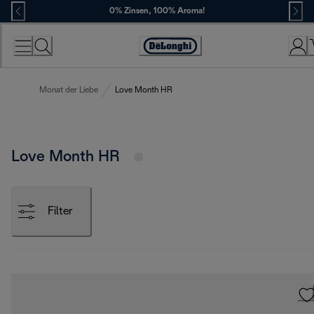
Skip
0% Zinsen, 100% Aroma!
to
Content
Erklärung
zur
Zugänglichkeit
Monat der Liebe
Love Month HR
Love Month HR
Filter