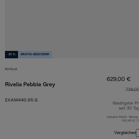
-21 %
GRATIS-GESCHENK
RIVELIA
629,00 €
Rivelia Pebble Grey
739,0
EXAM440.55.G
Niedrigster Pr
seit 30 Ta
Inklusive MwSt.-Betrag
100,43 € ( 
Vergleichen