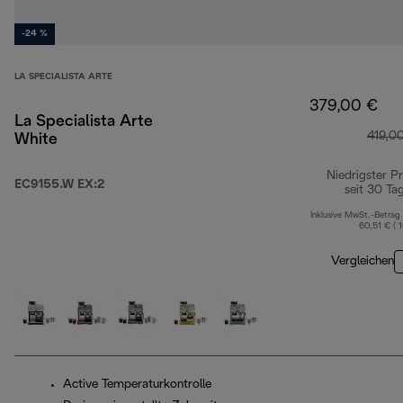
-24 %
LA SPECIALISTA ARTE
379,00 €
La Specialista Arte
419,0
White
Niedrigster Pr
EC9155.W EX:2
seit 30 Ta
Inklusive MwSt.-Betrag
60,51 € ( 
Vergleichen
Active Temperaturkontrolle