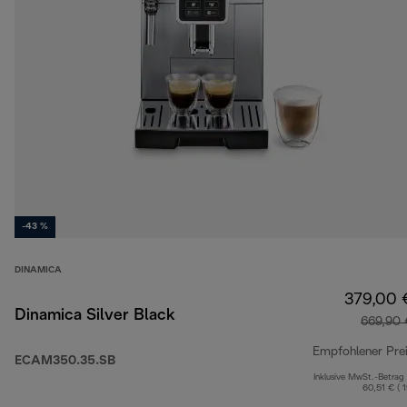
-43 %
DINAMICA
379,00 
Dinamica Silver Black
669,90 
Empfohlener Pre
ECAM350.35.SB
Inklusive MwSt.-Betrag
60,51 € ( 