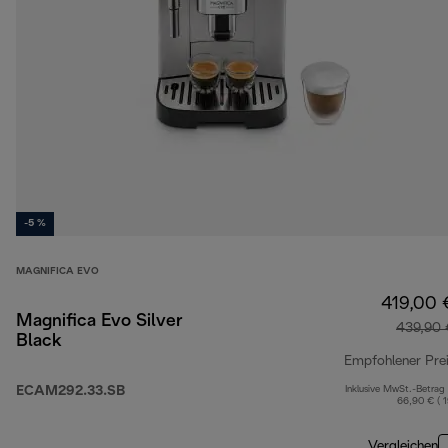
-5 %
MAGNIFICA EVO
419,00 
Magnifica Evo Silver
439,90 
Black
Empfohlener Pre
ECAM292.33.SB
Inklusive MwSt.-Betrag
66,90 € ( 
Vergleichen