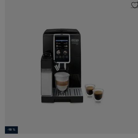
-18 %