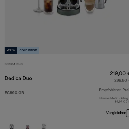
-27 %
COLD BREW
DEDICA DUO
219,00 
Dedica Duo
299,90 
Empfohlener Pre
EC890.GR
Inklusive MwSt.-Betrag
34,97 € ( 
Vergleichen