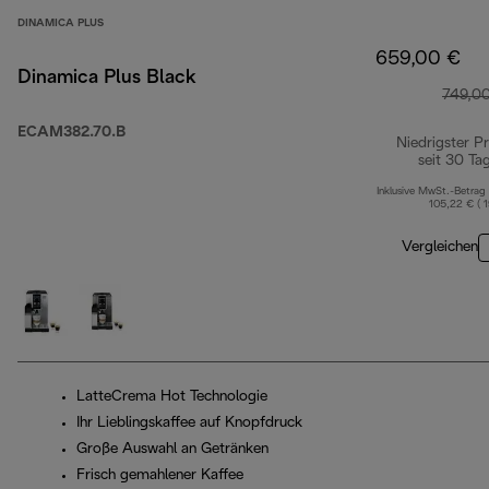
DINAMICA PLUS
659,00 €
Dinamica Plus Black
749,0
ECAM382.70.B
Niedrigster Pr
seit 30 Ta
Inklusive MwSt.-Betrag
105,22 € ( 
Vergleichen
LatteCrema Hot Technologie
Ihr Lieblingskaffee auf Knopfdruck
Große Auswahl an Getränken
Frisch gemahlener Kaffee