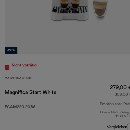
-22 %
Nicht vorrätig
MAGNIFICA START
279,00 
Magnifica Start White
359,00 
Empfohlener Pre
ECAM220.20.W
Inklusive MwSt.-Betrag
44,55 € ( 
Vergleichen