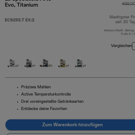
499,0
Evo, Titanium
Niedrigster Pr
EC9255.T EX:2
seit 30 Ta
Inklusive MwSt.-Betrag
71,69 € ( 
Vergleichen
Präzises Mahlen
Active Temperaturkontrolle
Drei voreingestellte Getränkearten
Entdecke deine Favoriten
Zum Warenkorb hinzufügen