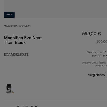
-20 %
MAGNIFICA EVO NEXT
599,00 €
Magnifica Evo Next
699,0
Titan Black
Niedrigster Pr
ECAM312.80.TB
seit 30 Ta
Inklusive MwSt.-Betrag
95,64 € ( 
Vergleichen