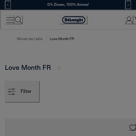
Skip
0% Zinsen, 100% Aroma!
to
Content
Erklärung
zur
Zugänglichkeit
Monat der Liebe
Love Month FR
Love Month FR
Filter