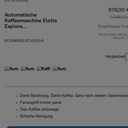
ELETTA EXPLORE
979,00 
Automatische
1.049,00 
Kaffeemaschine Eletta
Explore
Empfohlener Pre
ECAM452.67.G EX:4
Inklusive MwSt.-Betrag
156,31 € ( 
ECAM452.67.G EX:4
Vergleichen
Deine Berührung. Deine Kaffee. Ganz nach deinem Geschmack
Fernzugriff immer parat
Dein Kaffee unterwegs
Einfache Reinigung