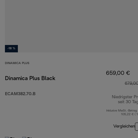
-18 %
DINAMICA PLUS
659,00 €
Dinamica Plus Black
679,0
ECAM382.70.B
Niedrigster Pr
seit 30 Ta
Inklusive MwSt.-Betrag
105,22 € ( 
Vergleichen