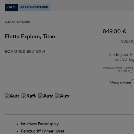
-26 %
GRATIS-GESCHENK
ELETTA EXPLORE
849,00 €
Eletta Explore, Titan
929,0
ECAM450.86.T EX:4
Niedrigster Pr
seit 30 Ta
Inklusive MwSt.-Betrag
135,55 € ( 
Vergleichen
Intuitives Farbdisplay
Fernzugriff immer parat