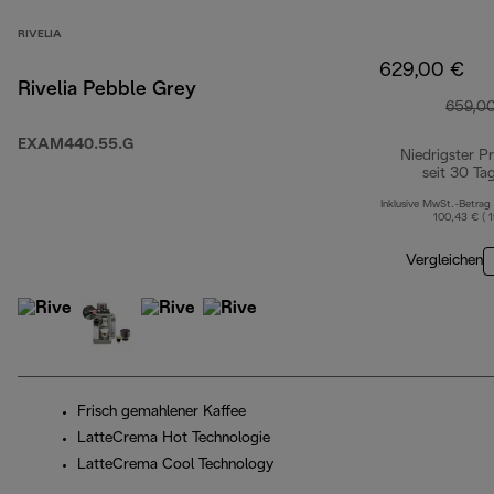
RIVELIA
629,00 €
Rivelia Pebble Grey
659,0
EXAM440.55.G
Niedrigster Pr
seit 30 Ta
Inklusive MwSt.-Betrag
100,43 € ( 
Vergleichen
Frisch gemahlener Kaffee
LatteCrema Hot Technologie
LatteCrema Cool Technology