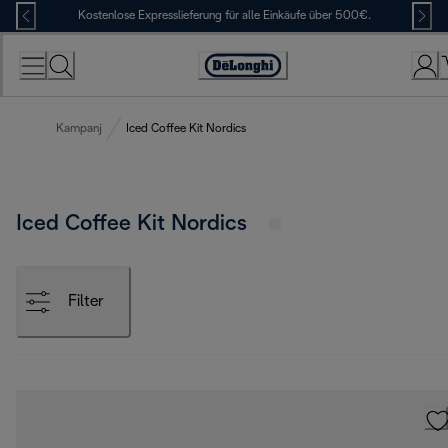
Skip
Kostenlose Expresslieferung für alle Einkäufe über 500€.
to
Content
Erklärung
zur
Zugänglichkeit
Kampanj
Iced Coffee Kit Nordics
Iced Coffee Kit Nordics
Filter