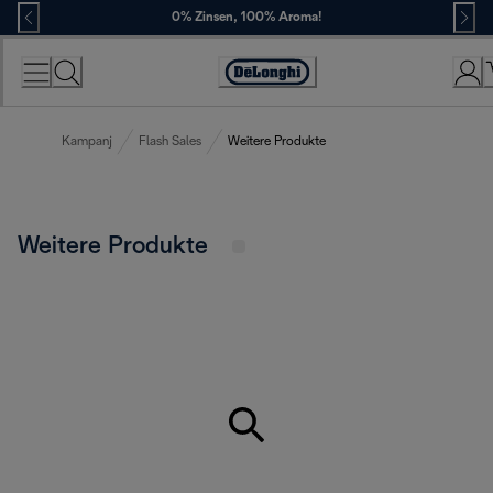
Skip
0% Zinsen, 100% Aroma!
to
Content
Erklärung
zur
Zugänglichkeit
Kampanj
Flash Sales
Weitere Produkte
Weitere Produkte