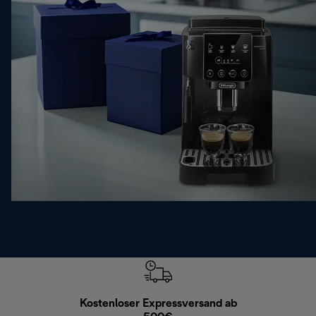
Kostenloser Expressversand ab
Kostenl