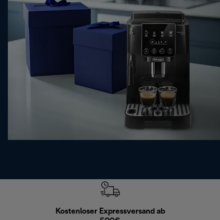
Kostenloser Expressversand ab
Kostenl