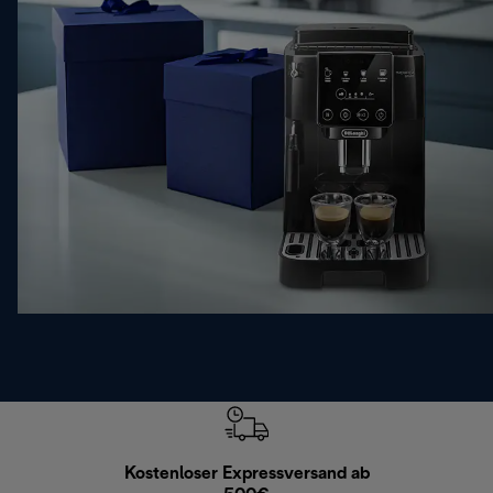
Kostenloser Expressversand ab
Kostenl