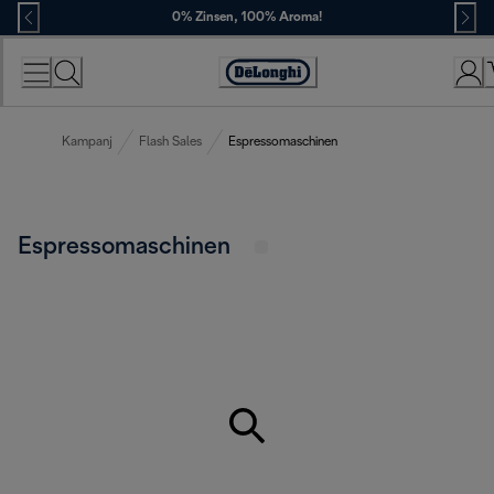
Skip
0% Zinsen, 100% Aroma!
to
Content
Erklärung
zur
Zugänglichkeit
Kampanj
Flash Sales
Espressomaschinen
Espressomaschinen