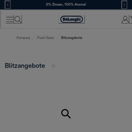
Skip
0% Zinsen, 100% Aroma!
to
Content
Erklärung
zur
Zugänglichkeit
Kampanj
Flash Sales
Blitzangebote
Blitzangebote