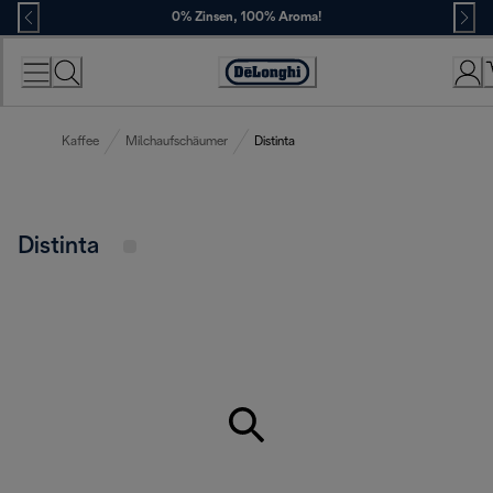
Skip
0% Zinsen, 100% Aroma!
to
Content
Erklärung
zur
Zugänglichkeit
Kaffee
Milchaufschäumer
Distinta
Distinta