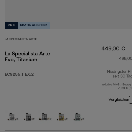
-25 %
GRATIS-GESCHENK
LA SPECIALISTA ARTE
449,00 €
La Specialista Arte
499,0
Evo, Titanium
Niedrigster Pr
EC9255.T EX:2
seit 30 Ta
Inklusive MwSt.-Betrag
71,69 € ( 
Vergleichen