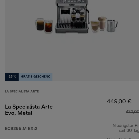
-25 %
GRATIS-GESCHENK
LA SPECIALISTA ARTE
449,00 €
La Specialista Arte
479,0
Evo, Metal
Niedrigster Pr
EC9255.M EX:2
seit 30 Ta