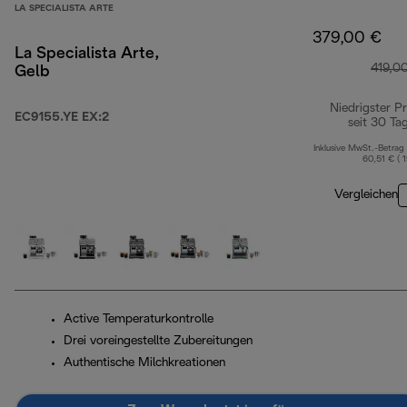
LA SPECIALISTA ARTE
379,00 €
La Specialista Arte,
419,0
Gelb
Niedrigster Pr
EC9155.YE EX:2
seit 30 Ta
Inklusive MwSt.-Betrag
60,51 € ( 
Vergleichen
Active Temperaturkontrolle
Drei voreingestellte Zubereitungen
Authentische Milchkreationen