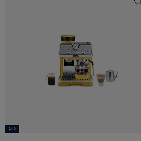
-24 %