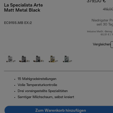
379,00 €
La Specialista Arte
419,0
Matt Metal Black
Niedrigster Pr
EC9155.MB EX:2
seit 30 Ta
Inklusive MwSt.-Betrag
60,51 € ( 
Vergleichen
15 Mahlgradeinstellungen
Volle Temperaturkontrolle
Drei voreingestellte Spezialitäten
Samtiger Milchschaum, selbst kreiert
Zum Warenkorb hinzufügen