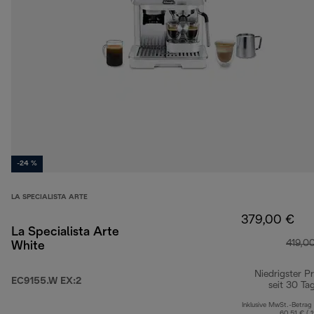
-24 %
LA SPECIALISTA ARTE
379,00 €
La Specialista Arte
419,0
White
Niedrigster Pr
EC9155.W EX:2
seit 30 Ta
Inklusive MwSt.-Betrag
60,51 € ( 