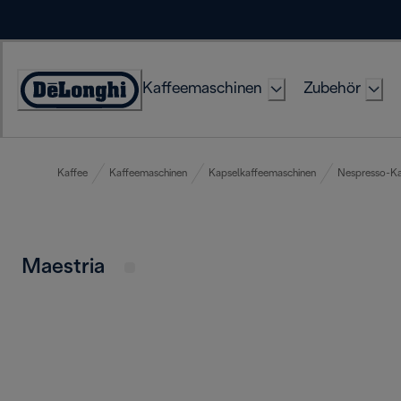
Skip
to
Content
Kaffeemaschinen
Zubehör
Erklärung
zur
Zugänglichkeit
Kaffee
Kaffeemaschinen
Kapselkaffeemaschinen
Nespresso-Ka
Maestria