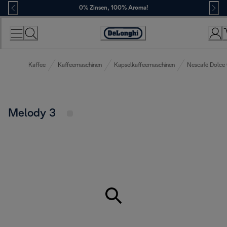
Skip
0% Zinsen, 100% Aroma!
to
Content
Erklärung
zur
Zugänglichkeit
Kaffee
Kaffeemaschinen
Kapselkaffeemaschinen
Nescafé Dolce
Melody 3