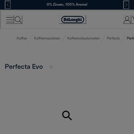
Skip
0% Zinsen, 100% Aroma!
to
Content
Erklärung
zur
Zugänglichkeit
Kaffee
Kaffeemaschinen
Kaffeevollautomaten
Perfecta
Perf
Perfecta Evo