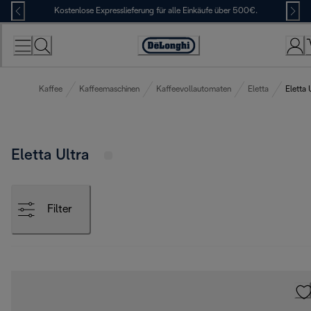
Skip
Kostenlose Expresslieferung für alle Einkäufe über 500€.
to
Content
Erklärung
zur
Zugänglichkeit
Kaffee
Kaffeemaschinen
Kaffeevollautomaten
Eletta
Eletta 
Eletta Ultra
Filter