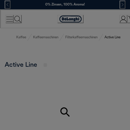
Skip
0% Zinsen, 100% Aroma!
to
Content
Erklärung
zur
Zugänglichkeit
Kaffee
Kaffeemaschinen
Filterkaffeemaschinen
Active Line
Active Line