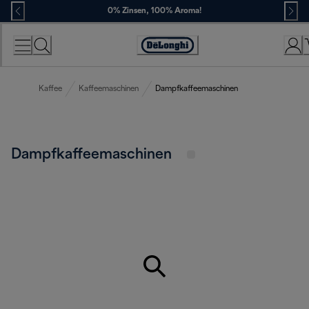
Skip
0% Zinsen, 100% Aroma!
to
Content
Erklärung
zur
Zugänglichkeit
Kaffee
Kaffeemaschinen
Dampfkaffeemaschinen
Dampfkaffeemaschinen