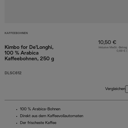
KAFFEEBOHNEN
10,50 €
Kimbo for De'Longhi,
Inklusive MwSt.-Betrag
0,69 € (
100 % Arabica
Kaffeebohnen, 250 g
DLSC612
Vergleichen
100 % Arabica-Bohnen
Direkt aus dem Kaffeevollautomaten
Der frischeste Kaffee