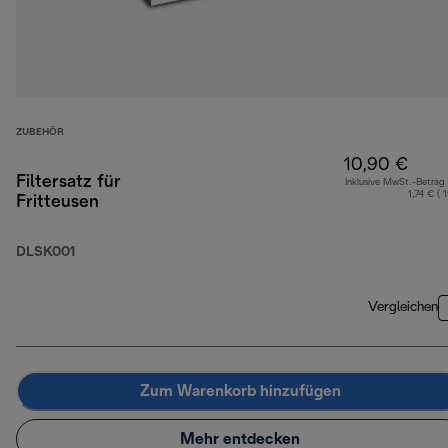
ZUBEHÖR
10,90 €
Filtersatz für
Inklusive MwSt.-Betrag
1,74 € ( 
Fritteusen
DLSK001
Vergleichen
Zum Warenkorb hinzufügen
Mehr entdecken