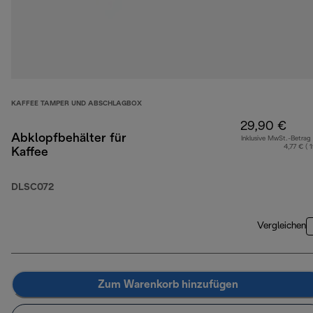
KAFFEE TAMPER UND ABSCHLAGBOX
29,90 €
Abklopfbehälter für
Inklusive MwSt.-Betrag
4,77 € ( 
Kaffee
DLSC072
Vergleichen
Zum Warenkorb hinzufügen