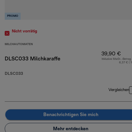
PROMO
Nicht vorrätig
MILCHAUTOMATEN
39,90 €
DLSC033 Milchkaraffe
Inklusive MwSt.-Betrag
6,37 € ( 
DLSC033
Vergleichen
Benachrichtigen Sie mich
Mehr entdecken