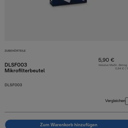
ZUBEHÖRTEILE
5,90 €
DLSF003
Inklusive MwSt.-Betrag
0,94 € ( 
Mikrofilterbeutel
DLSF003
Vergleichen
Zum Warenkorb hinzufügen