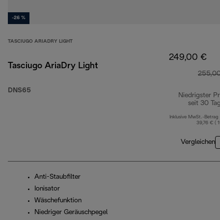
-26 %
TASCIUGO ARIADRY LIGHT
249,00 €
Tasciugo AriaDry Light
255,0
DNS65
Niedrigster Pr
seit 30 Ta
Inklusive MwSt.-Betrag
39,76 € ( 
Vergleichen
Anti-Staubfilter
Ionisator
Wäschefunktion
Niedriger Geräuschpegel