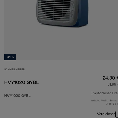
-24 %
SCHNELLHEIZER
24,30 
HVY1020 GYBL
31,99
Empfohlener Pre
HVY1020 GYBL
Inklusive MwSt.-Betrag
3,88 € ( 
Vergleichen