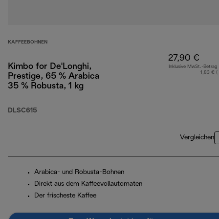
KAFFEEBOHNEN
27,90 €
Kimbo for De'Longhi,
Inklusive MwSt.-Betrag
1,83 € (
Prestige, 65 % Arabica
35 % Robusta, 1 kg
DLSC615
Vergleichen
Arabica- und Robusta-Bohnen
Direkt aus dem Kaffeevollautomaten
Der frischeste Kaffee