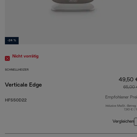
-24 %
Nicht vorrätig
SCHNELLHEIZER
49,50 
Verticale Edge
65,00 
Empfohlener Pre
HFS50D22
Inklusive MwSt.-Betrag
7,90 € ( 
Vergleichen