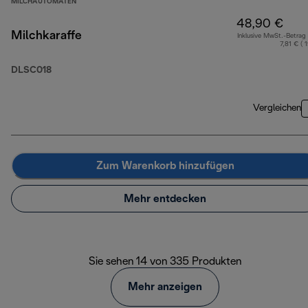
MILCHAUTOMATEN
48,90 €
Milchkaraffe
Inklusive MwSt.-Betrag
7,81 € ( 
DLSC018
Vergleichen
Zum Warenkorb hinzufügen
Mehr entdecken
Sie sehen 14 von 335 Produkten
Mehr anzeigen