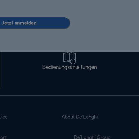
Jetzt anmelden
Bedienungsanleitungen
vice
About De’Longhi
ort
De’Longhi Group