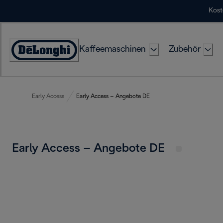
Skip
Kost
to
Content
Kaffeemaschinen
Zubehör
Erklärung
zur
Zugänglichkeit
Early Access
Early Access – Angebote DE
Early Access – Angebote DE