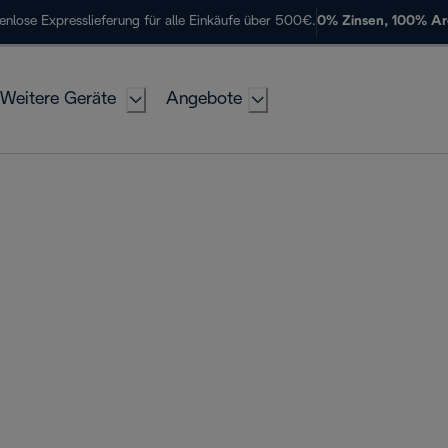
enlose Expresslieferung für alle Einkäufe über 500€.
0% Zinsen, 100% A
Weitere Geräte
Angebote