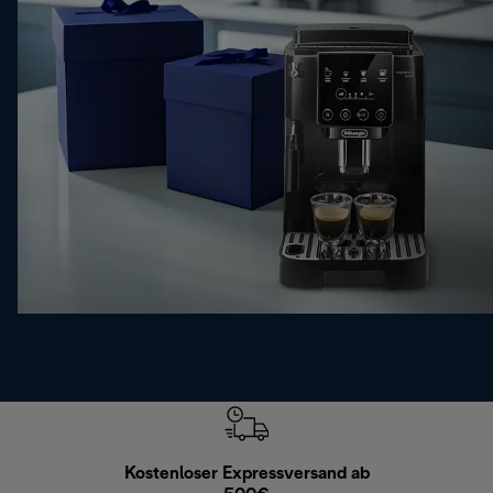
Kostenloser Expressversand ab
Kostenl