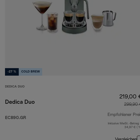
-27 %
COLD BREW
DEDICA DUO
219,00 
Dedica Duo
299,90 
Empfohlener Pre
EC890.GR
Inklusive MwSt.-Betrag
34,97 € ( 
Vergleichen