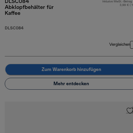
DLSC084
Inklusive MwSt.-Betrag
3,99 € ( 
Abklopfbehälter für
Kaffee
DLSC084
Vergleichen
Zum Warenkorb hinzufügen
Mehr entdecken