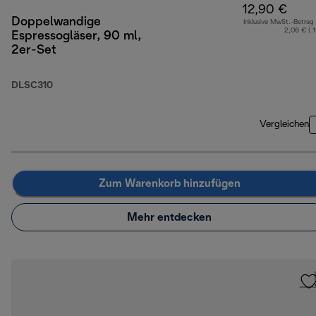
12,90 €
Doppelwandige
Inklusive MwSt.-Betrag
2,06 € ( 
Espressogläser, 90 ml,
2er-Set
DLSC310
Vergleichen
Zum Warenkorb hinzufügen
Mehr entdecken