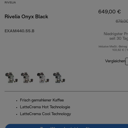
RIVELIA
649,00 €
Rivelia Onyx Black
679,0
EXAM440.55.B
Niedrigster Pr
seit 30 Ta
Inklusive MwSt.-Betrag
103,62 € ( 
Vergleichen
Frisch gemahlener Kaffee
LatteCrema Hot Technologie
LatteCrema Cool Technology