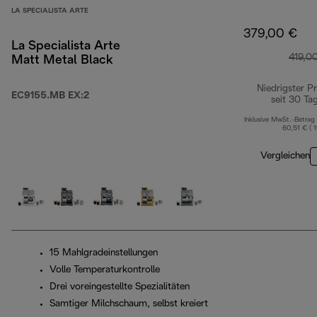
LA SPECIALISTA ARTE
379,00 €
La Specialista Arte
419,0
Matt Metal Black
Niedrigster Pr
EC9155.MB EX:2
seit 30 Ta
Inklusive MwSt.-Betrag
60,51 € ( 
Vergleichen
15 Mahlgradeinstellungen
Volle Temperaturkontrolle
Drei voreingestellte Spezialitäten
Samtiger Milchschaum, selbst kreiert