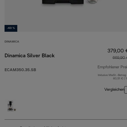
-43 %
DINAMICA
379,00 
Dinamica Silver Black
669,90 
Empfohlener Pre
ECAM350.35.SB
Inklusive MwSt.-Betrag
60,51 € ( 
Vergleichen