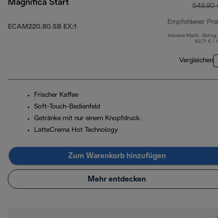
Magnifica Start
549,90 
Empfohlener Pre
ECAM220.80.SB EX:1
Inklusive MwSt.-Betrag
63,71 € ( 
Vergleichen
Frischer Kaffee
Soft-Touch-Bedienfeld
Getränke mit nur einem Knopfdruck.
LatteCrema Hot Technology
Zum Warenkorb hinzufügen
Mehr entdecken