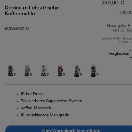
299,00 €
Dedica mit elektrische
329,0
Kaffeemühle
Niedrigster Pr
ECKG6821.M
seit 30 Ta
Inklusive MwSt.-Betrag
47,74 € ( 
Vergleichen
15 bar Druck
Regulierbares Cappuccino-System
Kaffee-Mahlwerk
18 verschiedene Mahlgrade
Zum Warenkorb hinzufügen