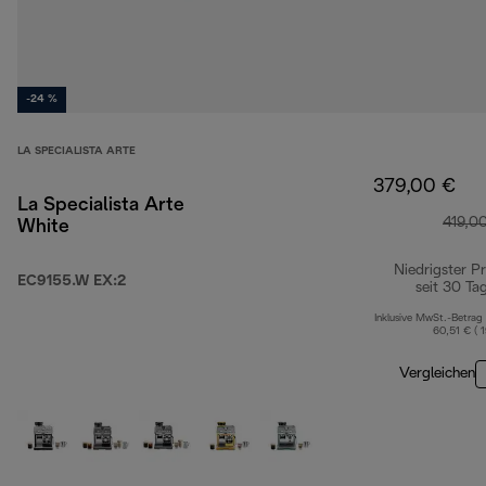
-24 %
LA SPECIALISTA ARTE
379,00 €
La Specialista Arte
419,0
White
Niedrigster Pr
EC9155.W EX:2
seit 30 Ta
Inklusive MwSt.-Betrag
60,51 € ( 
Vergleichen