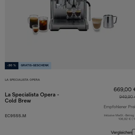
-30 %
GRATIS-GESCHENK
LA SPECIALISTA OPERA
669,00 
La Specialista Opera -
949,90 
Cold Brew
Empfohlener Pre
EC9555.M
Inklusive MwSt.-Betrag
106,82 € ( 
Vergleichen