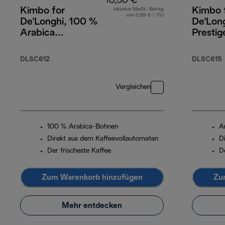
10,50 €
Kimbo for
Kimbo 
Inklusive MwSt.-Betrag
von 0,69 € ( 7%)
De'Longhi, 100 %
De'Long
Arabica
Prestig
Kaffeebohnen,
Arabic
250 g
Robusta
DLSC612
DLSC615
Vergleichen
100 % Arabica-Bohnen
A
Direkt aus dem Kaffeevollautomaten
D
Der frischeste Kaffee
D
Zum Warenkorb hinzufügen
Zu
Mehr entdecken