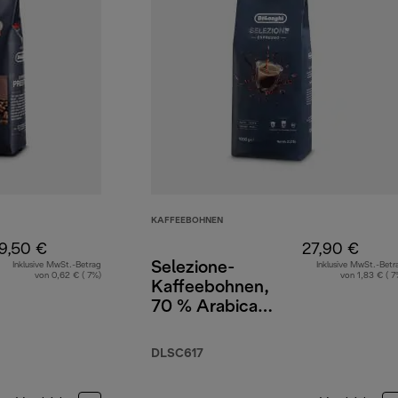
KAFFEEBOHNEN
9,50 €
27,90 €
Selezione-
Inklusive MwSt.-Betrag
Inklusive MwSt.-Betr
von 0,62 € ( 7%)
von 1,83 € ( 7
Kaffeebohnen,
70 % Arabica
30 % Robusta, 1 kg
DLSC617