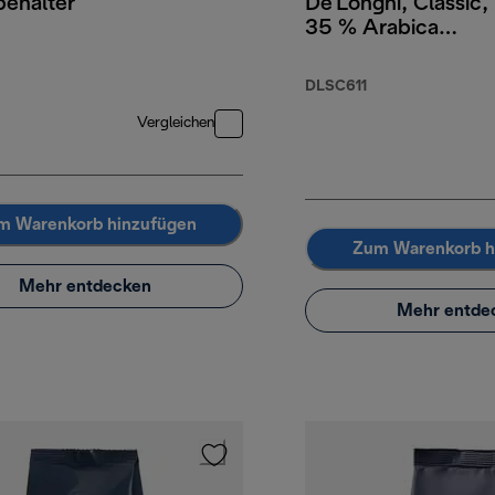
behälter
De'Longhi, Classic,
35 % Arabica
65 % Robusta, 1 kg
DLSC611
Vergleichen
m Warenkorb hinzufügen
Zum Warenkorb h
Mehr entdecken
Mehr entde