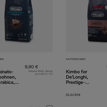
NEN
KAFFEEBOHNEN
9,90 €
inato-
Kimbo for
Inklusive MwSt.-Betrag
von 0,65 € ( 7%)
bohnen,
De'Longhi,
rabica,
Prestige-
obusta,
Kaffeebohnen,
65 % Arabica
DLSC614
35 % Robusta,
250 g