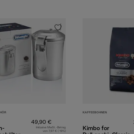
EHÖR
KAFFEEBOHNEN
49,90 €
m-
Kimbo for
Inklusive MwSt.-Betrag
von 7,97 € ( 19%)