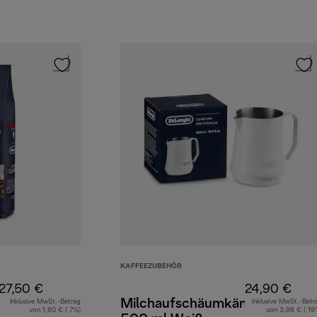
KAFFEEZUBEHÖR
27,50 €
24,90 €
Milchaufschäumkännchen
Inklusive MwSt.-Betrag
Inklusive MwSt.-Betr
von 1,80 € ( 7%)
von 3,98 € ( 19