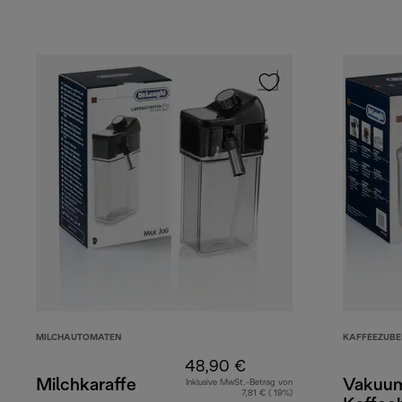
MILCHAUTOMATEN
KAFFEEZUB
48,90 €
Milchkaraffe
Vakuu
Inklusive MwSt.-Betrag von
7,81 € ( 19%)