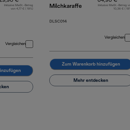
29,90 €
64,90 €
Milchkaraffe
Inklusive MwSt.-Betrag
Inklusive MwSt.-Betrag v
von 4,77 € ( 19%)
10,36 € ( 19
DLSC014
Vergleichen
Vergleichen
Zum Warenkorb hinzufügen
inzufügen
Mehr entdecken
cken