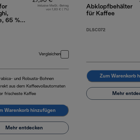
27,90 €
for
Abklopfbehälter
Inklusive MwSt.-Betrag
von 1,83 € ( 7%)
hi,
für Kaffee
e, 65 %
a 35 %
DLSC072
, 1 kg
Vergleichen
Zum Warenkorb h
rabica- und Robusta-Bohnen
irekt aus dem Kaffeevollautomaten
Mehr entde
er frischeste Kaffee
m Warenkorb hinzufügen
Mehr entdecken