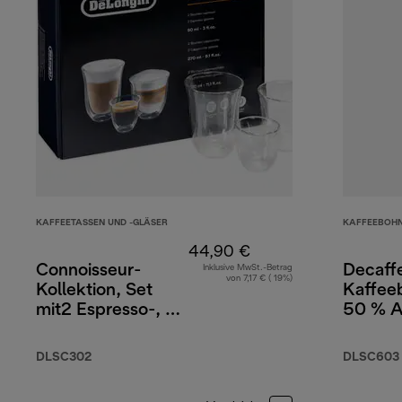
KAFFEETASSEN UND -GLÄSER
KAFFEEBOH
44,90 €
Connoisseur-
Decaffe
Inklusive MwSt.-Betrag
von 7,17 € ( 19%)
Kollektion, Set
Kaffee
mit2 Espresso-, 2
50 % A
Cappuccino- und
50 % R
2 Latte Macchiato
250 g
DLSC302
DLSC603
(Doppelwandige
Gläser)