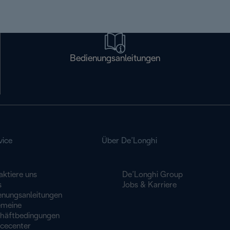
Bedienungsanleitungen
vice
Über De’Longhi
aktiere uns
De’Longhi Group
s
Jobs & Karriere
enungsanleitungen
emeine
häftbedingungen
icecenter