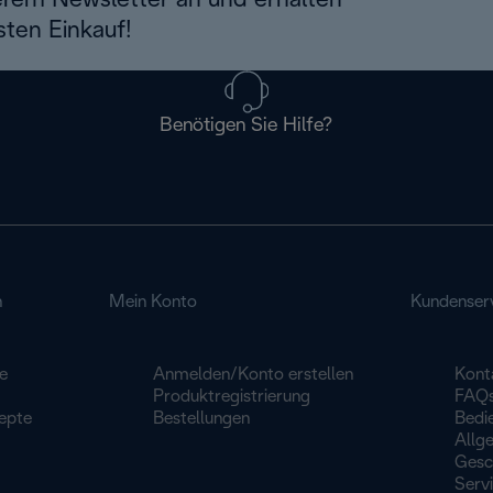
erem Newsletter an und erhalten
sten Einkauf!
Benötigen Sie Hilfe?
n
Mein Konto
Kundenser
e
Anmelden/Konto erstellen
Kont
Produktregistrierung
FAQ
epte
Bestellungen
Bedi
Allg
Gesc
Serv