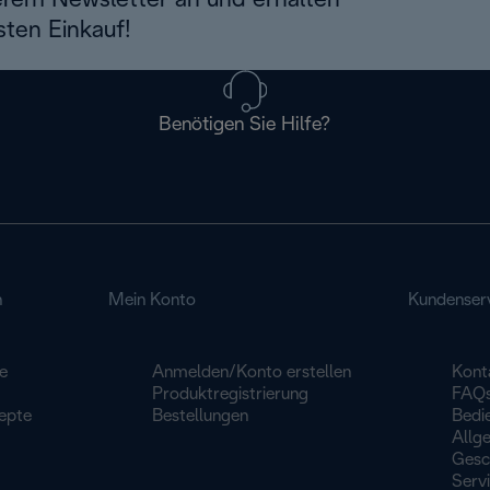
erem Newsletter an und erhalten
sten Einkauf!
Benötigen Sie Hilfe?
n
Mein Konto
Kundenser
e
Anmelden/Konto erstellen
Kont
Produktregistrierung
FAQ
epte
Bestellungen
Bedi
Allg
Gesc
Serv