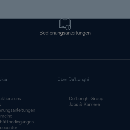
Bedienungsanleitungen
vice
Über De’Longhi
aktiere uns
De’Longhi Group
s
Jobs & Karriere
enungsanleitungen
emeine
häftbedingungen
icecenter