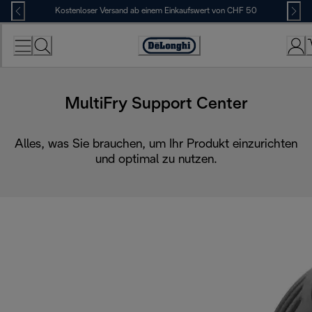
Skip
Kostenloser Versand ab einem Einkaufswert von CHF 50
to
Content
Erklärung
zur
Zugänglichkeit
MultiFry Support Center
Alles, was Sie brauchen, um Ihr Produkt einzurichten
und optimal zu nutzen.