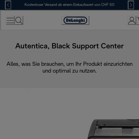
Skip
Kostenloser Versand ab einem Einkaufswert von CHF 50
to
Content
Erklärung
zur
Zugänglichkeit
Autentica, Black Support Center
Alles, was Sie brauchen, um Ihr Produkt einzurichten
und optimal zu nutzen.