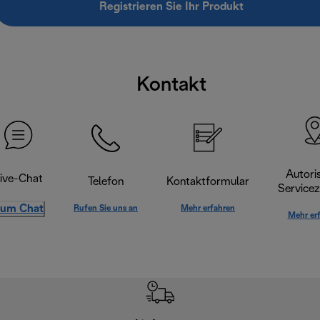
Registrieren Sie Ihr Produkt
Kontakt
Autoris
ive-Chat
Telefon
Kontaktformular
Servicez
um Chat
Rufen Sie uns an
Mehr erfahren
Mehr er