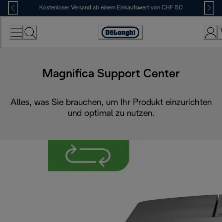
Skip
Kostenloser Versand ab einem Einkaufswert von CHF 50
to
Content
Erklärung
zur
Zugänglichkeit
Magnifica Support Center
Alles, was Sie brauchen, um Ihr Produkt einzurichten
und optimal zu nutzen.