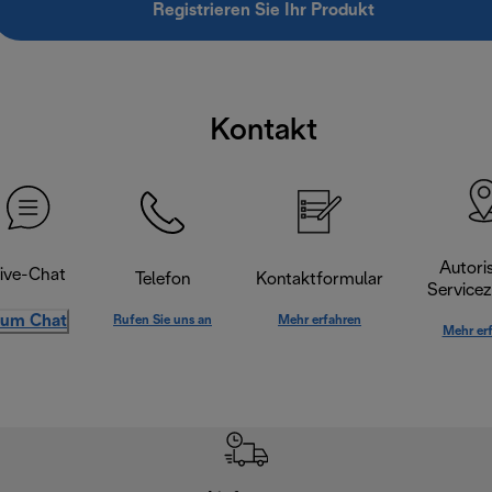
Registrieren Sie Ihr Produkt
Kontakt
Autoris
ive-Chat
Telefon
Kontaktformular
Servicez
um Chat
Rufen Sie uns an
Mehr erfahren
Mehr er