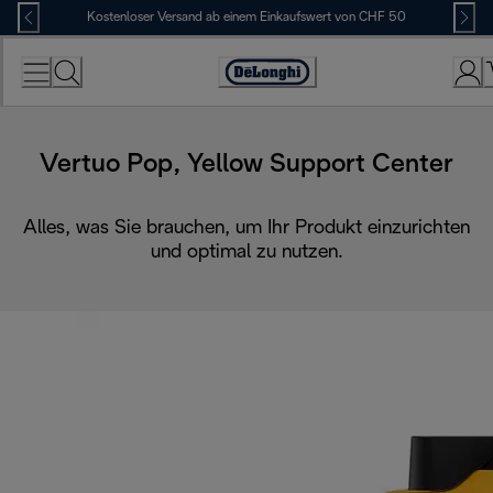
Skip
Kostenloser Versand ab einem Einkaufswert von CHF 50
to
Content
Erklärung
zur
Zugänglichkeit
Vertuo Pop, Yellow Support Center
Alles, was Sie brauchen, um Ihr Produkt einzurichten
und optimal zu nutzen.