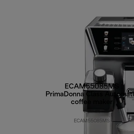
ECAM55085MS
PrimaDonna Class Automat
coffee maker
ECAM55085MS