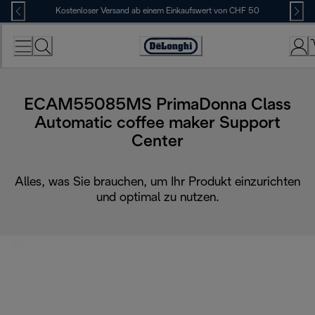
Skip
Kostenloser Versand ab einem Einkaufswert von CHF 50
to
Content
Erklärung
zur
Zugänglichkeit
ECAM55085MS PrimaDonna Class
Automatic coffee maker Support
Center
Alles, was Sie brauchen, um Ihr Produkt einzurichten
und optimal zu nutzen.