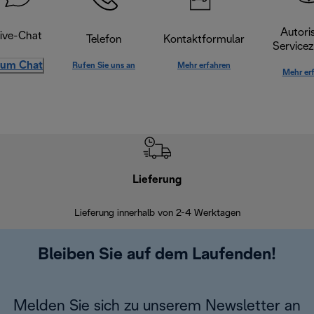
Autoris
ive-Chat
Telefon
Kontaktformular
Servicez
um Chat
Rufen Sie uns an
Mehr erfahren
Mehr er
Lieferung
Einf
Lieferung innerhalb von 2-4 Werktagen
Inner
Bleiben Sie auf dem Laufenden!
Melden Sie sich zu unserem Newsletter an