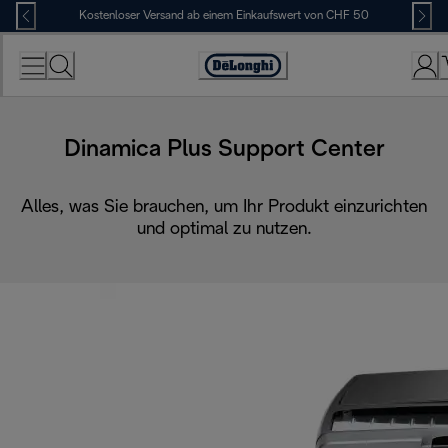
Skip
Kostenloser Versand ab einem Einkaufswert von CHF 50
to
Content
Erklärung
zur
Zugänglichkeit
Dinamica Plus Support Center
Alles, was Sie brauchen, um Ihr Produkt einzurichten
und optimal zu nutzen.