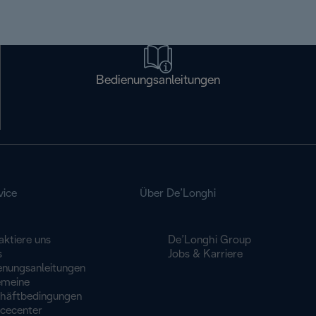
Bedienungsanleitungen
vice
Über De’Longhi
aktiere uns
De’Longhi Group
s
Jobs & Karriere
enungsanleitungen
emeine
häftbedingungen
icecenter