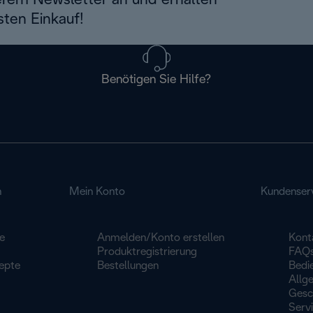
erem Newsletter an und erhalten
sten Einkauf!
Benötigen Sie Hilfe?
n
Mein Konto
Kundenser
e
Anmelden/Konto erstellen
Kont
Produktregistrierung
FAQ
epte
Bestellungen
Bedi
Allg
Gesc
Serv