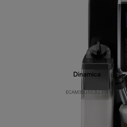
Dinamica
ECAM350.55.B EX:4