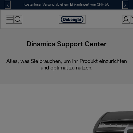
Skip
Kostenloser Versand ab einem Einkaufswert von CHF 50
to
Content
Erklärung
zur
Zugänglichkeit
Dinamica Support Center
Alles, was Sie brauchen, um Ihr Produkt einzurichten
und optimal zu nutzen.