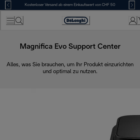
Skip
Kostenloser Versand ab einem Einkaufswert von CHF 50
to
Content
Erklärung
zur
Zugänglichkeit
Magnifica Evo Support Center
Alles, was Sie brauchen, um Ihr Produkt einzurichten
und optimal zu nutzen.