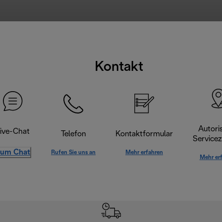
Kontakt
Autoris
ive-Chat
Telefon
Kontaktformular
Servicez
um Chat
Rufen Sie uns an
Mehr erfahren
Mehr er