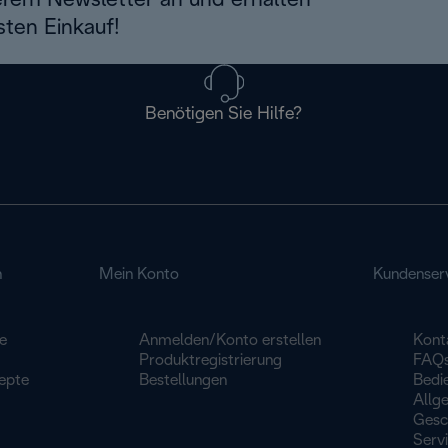
erem Newsletter an und erhalten
sten Einkauf!
Benötigen Sie Hilfe?
n
Mein Konto
Kundenser
e
Anmelden/Konto erstellen
Kont
Produktregistrierung
FAQ
epte
Bestellungen
Bedi
Allg
Gesc
Serv