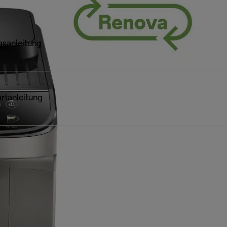
sanleitung
artanleitung