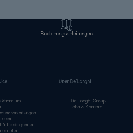
Bedienungsanleitungen
vice
Über De’Longhi
aktiere uns
De’Longhi Group
s
Jobs & Karriere
enungsanleitungen
emeine
häftbedingungen
icecenter