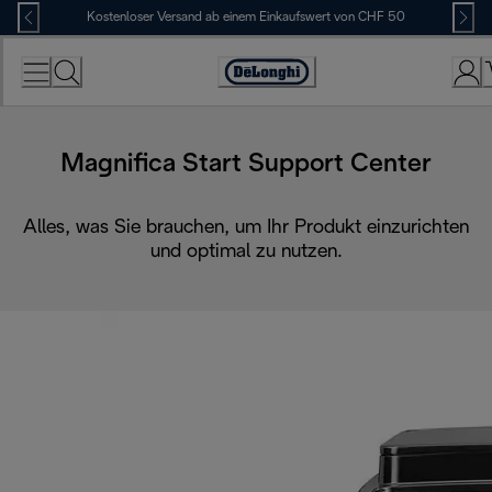
Skip
Kostenloser Versand ab einem Einkaufswert von CHF 50
to
Content
Erklärung
zur
Zugänglichkeit
Magnifica Start Support Center
Alles, was Sie brauchen, um Ihr Produkt einzurichten
und optimal zu nutzen.