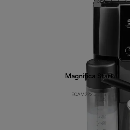
Magnifica Start
ECAM222.60.BG