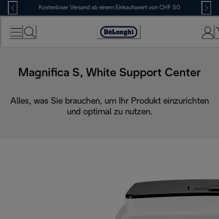
Skip
Kostenloser Versand ab einem Einkaufswert von CHF 50
to
Content
Erklärung
zur
Zugänglichkeit
Magnifica S, White Support Center
Alles, was Sie brauchen, um Ihr Produkt einzurichten
und optimal zu nutzen.