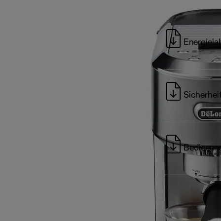
Energiela
Sicherhei
Bedienung