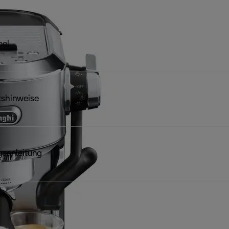
bel
tshinweise
sanleitung