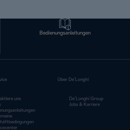
Bedienungsanleitungen
vice
Über De’Longhi
aktiere uns
De’Longhi Group
s
Jobs & Karriere
enungsanleitungen
emeine
häftbedingungen
icecenter