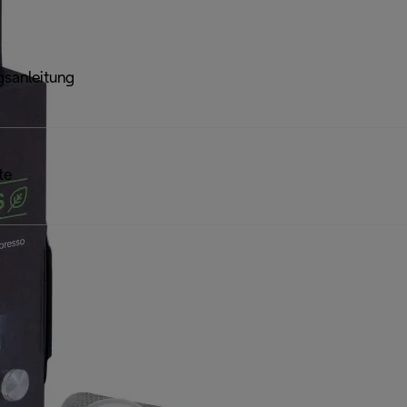
sanleitung
te