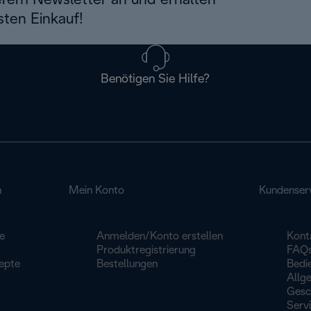
erem Newsletter an und erhalten
sten Einkauf!
Benötigen Sie Hilfe?
n
Mein Konto
Kundenser
e
Anmelden/Konto erstellen
Kont
Produktregistrierung
FAQ
epte
Bestellungen
Bedi
Allg
Gesc
Serv