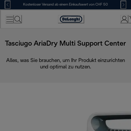
Skip
Kostenloser Versand ab einem Einkaufswert von CHF 50
to
Content
Erklärung
zur
Zugänglichkeit
Tasciugo AriaDry Multi Support Center
Alles, was Sie brauchen, um Ihr Produkt einzurichten
und optimal zu nutzen.