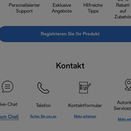
Personalisierter
Exklusive
Hilfreiche
Rabatt
Support
Angebote
Tipps
auf
Zubehö
Registrieren Sie Ihr Produkt
Kontakt
Autoris
ive-Chat
Telefon
Kontaktformular
Servicez
um Chat
Rufen Sie uns an
Mehr erfahren
Mehr er