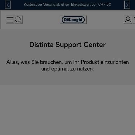
Skip
Kostenloser Versand ab einem Einkaufswert von CHF 50
to
Content
Erklärung
zur
Zugänglichkeit
Distinta Support Center
Alles, was Sie brauchen, um Ihr Produkt einzurichten
und optimal zu nutzen.