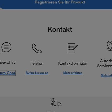
Registrieren Sie Ihr Produkt
Kontakt
Autoris
ive-Chat
Telefon
Kontaktformular
Servicez
um Chat
Rufen Sie uns an
Mehr erfahren
Mehr er