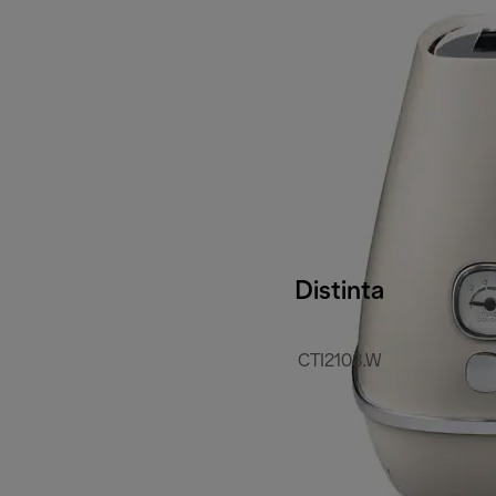
Distinta
CTI2103.W