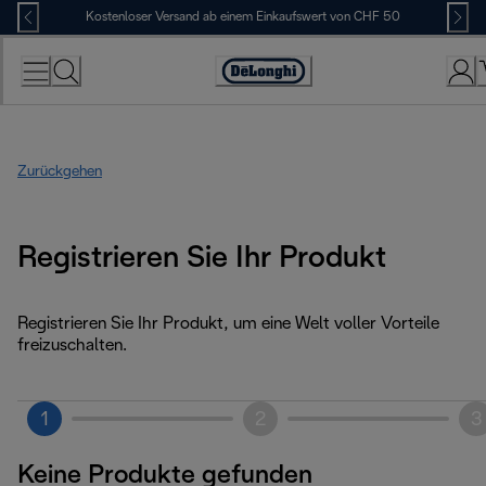
Skip
Kostenloser Versand ab einem Einkaufswert von CHF 50
to
Content
Erklärung
zur
Zugänglichkeit
Zurückgehen
Registrieren Sie Ihr Produkt
Registrieren Sie Ihr Produkt, um eine Welt voller Vorteile
freizuschalten.
1
2
3
Keine Produkte gefunden