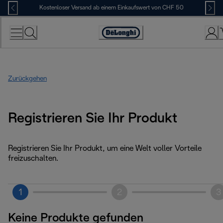
Skip
Kostenloser Versand ab einem Einkaufswert von CHF 50
to
Content
Erklärung
zur
Zugänglichkeit
Zurückgehen
Registrieren Sie Ihr Produkt
Registrieren Sie Ihr Produkt, um eine Welt voller Vorteile
freizuschalten.
1
2
3
Keine Produkte gefunden