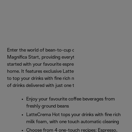
Enter the world of bean-to-cup coffee with De'Longhi
Magnifica Start, providing everything you need to get
started with your favourite espresso-based drinks at
home. It features exclusive LatteCrema Hot Technology
to top your drinks with fine rich milk foam, plus a selection
of drinks delivered with just one touch.
Enjoy your favourite coffee beverages from
freshly ground beans
LatteCrema Hot tops your drinks with fine rich
milk foam, with one touch automatic cleaning
Choose from 4 one-touch recipes: Espresso,