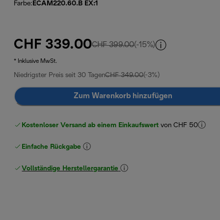
Farbe
:
ECAM220.60.B EX:1
CHF 339.00
Originalpreis CHF 399.0
CHF 399.00
(-15%)
* Inklusive MwSt.
Niedrigster Preis seit 30 Tagen
CHF 349.00
(-3%)
Zum Warenkorb hinzufügen
Kostenloser Versand ab einem Einkaufswert
von CHF 50
Einfache Rückgabe
Vollständige Herstellergarantie