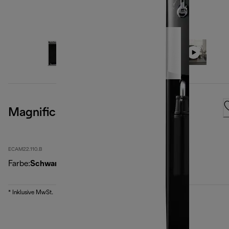
Magnifica S, Black
ECAM22.110.B
Farbe
:
Schwarz
* Inklusive MwSt.