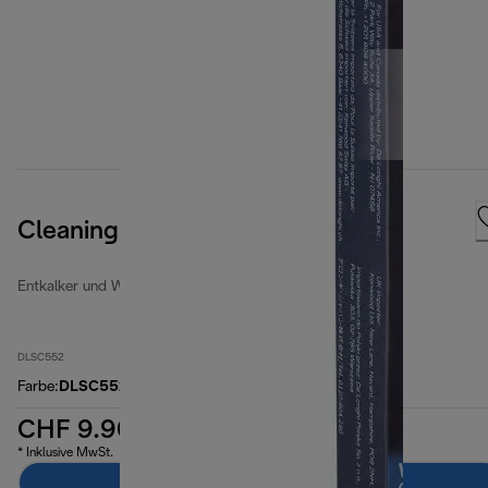
Cleaning Tabs
Entkalker und Wasserfilter
DLSC552
Farbe
:
DLSC552
CHF 9.90
* Inklusive MwSt.
Zum Warenkorb hinzufügen