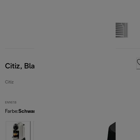
Citiz, Black
Citiz
EN167.B
Farbe
:
Schwarz